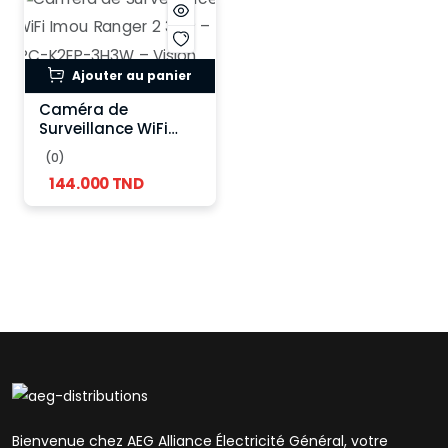
Ajouter au panier
Caméra de
Surveillance WiFi
Imou Ranger 2 3MP –
(0)
IPC-K2EP-3H3W –
144.000 TND
Vision 360°
intelligente
Bienvenue chez AEG Alliance Électricité Général, votre