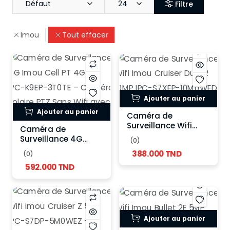
Défaut
24
Filtre
Imou
Tout effacer
Ajouter au panier
Ajouter au panier
Caméra de
Surveillance Wifi
Caméra de
Imou Cruiser Dual 2
Surveillance 4G
(0)
10MP IPC-S7XEP-
Imou Cell PT 4G Kit
388.000 TND
(0)
10M0WED – Double
IPC-K9EP-3T0TE –
Objectif PTZ IP66
592.000 TND
Caméra Solaire PTZ
Sans Wifi avec
Carte SIM
Ajouter au panier