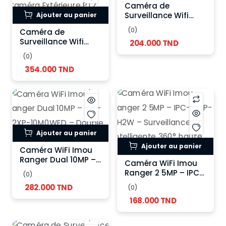
Caméra de
Surveillance Wifi
Ajouter au panier
Imou Bullet 2E 5MP
(0)
Caméra de
IPC-K3DP-5H0WF
Surveillance Wifi
204.000 TND
Imou Cruiser Z 5MP
(0)
IPC-S7DP-5M0WEZ –
354.000 TND
Caméra Extérieure
PTZ Étanche IP66
Ajouter au panier
Ajouter au panier
Caméra WiFi Imou
Ranger Dual 10MP –
Caméra WiFi Imou
IPC-S2XP-10M0WED
Ranger 2 5MP – IPC-
(0)
– Double objectif
K2EP-5H2W –
282.000 TND
intelligent 360°
(0)
Surveillance
168.000 TND
intelligente 360°
haute résolution