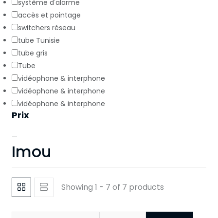
système d'alarme
accès et pointage
switchers réseau
tube Tunisie
tube gris
Tube
vidéophone & interphone
vidéophone & interphone
vidéophone & interphone
Prix
—
Imou
Showing 1 - 7 of 7 products