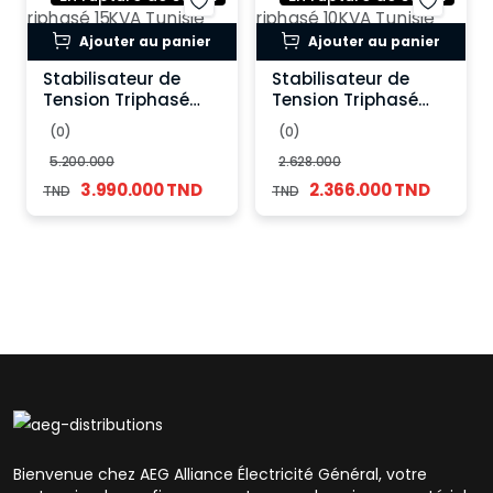
Ajouter au panier
Ajouter au panier
Stabilisateur de
Stabilisateur de
Tension Triphasé
Tension Triphasé
15KVA Tunisie 275V-
10KVA Tunisie 275V-
(0)
(0)
450V AC
450V AC
5.200.000
2.628.000
3.990.000 TND
2.366.000 TND
TND
TND
Bienvenue chez AEG Alliance Électricité Général, votre