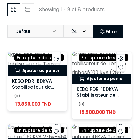
Showing 1 - 8 of 8 products
Défaut
24
Filtre
En rupture de stock
En rupture de stock
Ajouter au panier
Ajouter au panier
KEBO PDR-80KVA –
Stabilisateur de
KEBO PDR-100KVA –
Tension Triphasé 80
Stabilisateur de
(0)
kVA
Tension Triphasé 100
13.850.000 TND
(0)
kVA (280–480V)
15.500.000 TND
En rupture de stock
En rupture de stock