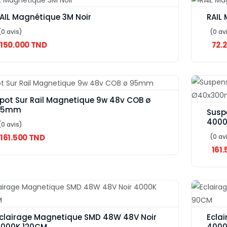
AIL Magnétique 3M Noir
RAIL 
(0 avis)
(0 av
150.000 TND
72.
pot Sur Rail Magnetique 9w 48v COB ø
95mm
Susp
400
(0 avis)
161.500 TND
(0 av
161
clairage Magnetique SMD 48W 48V Noir
Ecla
000K 120CM
4000