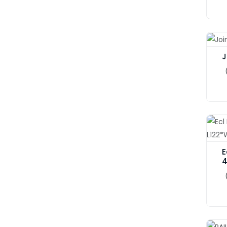
J
E
4