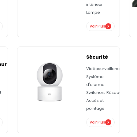
intérieur
Lampe
Voir Plus
Sécurité
eur
Vidéosurveillance
e
Système
d'alarme
l
Switchers Réseau
Accès et
pointage
Voir Plus