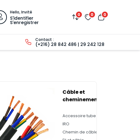
Hello, Invité
0
0
0
S'identifier
S'enregistrer
Contact :
(+216) 28 842 486 | 29 242 128
Câble et
cheminement
Accessoire tube
IRO
Chemin de câble