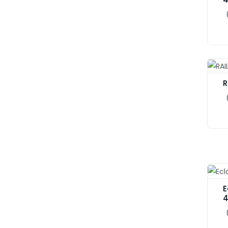
R
E
4