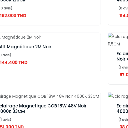
(0 avis)
(0 av
152.000 TND
114
AIL Magnétique 2M Noir
Ecla
(1 avis)
Noir 
144.400 TND
(1 avi
57.
clairage Magnetique COB 18W 48V Noir
Ecla
000K 33CM
4000
(1 avis)
(1 avi
51.300 TND
38.