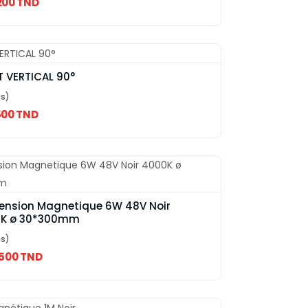
200 TND
T VERTICAL 90°
is)
500 TND
ension Magnetique 6W 48V Noir
K ø 30*300mm
is)
.500 TND