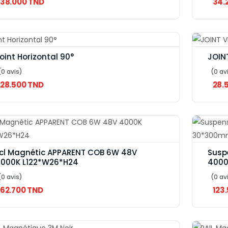
38.000 TND
34.
oint Horizontal 90°
JOIN
(0 avis)
(0 av
28.500 TND
28.
cl Magnétic APPARENT COB 6W 48V
Susp
000K L122*W26*H24
4000
(0 avis)
(0 av
62.700 TND
123