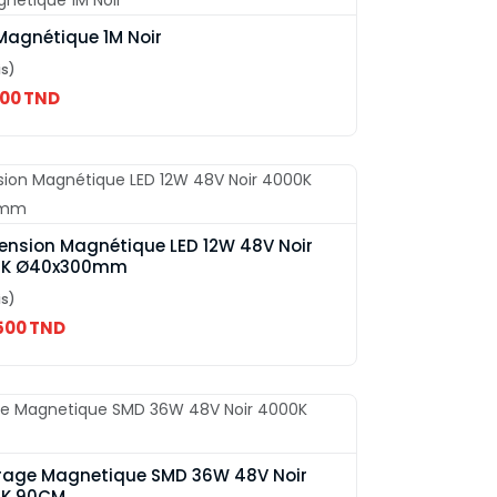
Magnétique 1M Noir
is)
200 TND
ension Magnétique LED 12W 48V Noir
0K Ø40x300mm
is)
.500 TND
irage Magnetique SMD 36W 48V Noir
K 90CM