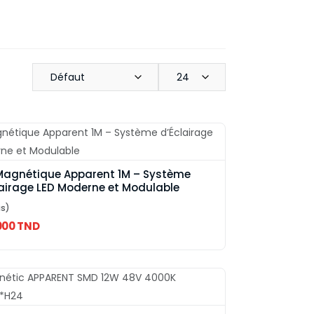
Défaut
24
 Magnétique Apparent 1M – Système
lairage LED Moderne et Modulable
is)
000 TND