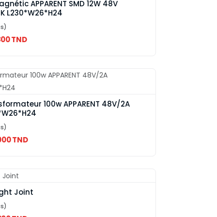
Magnétic APPARENT SMD 12W 48V
K L230*W26*H24
is)
800 TND
sformateur 100w APPARENT 48V/2A
*W26*H24
is)
.000 TND
ght Joint
is)