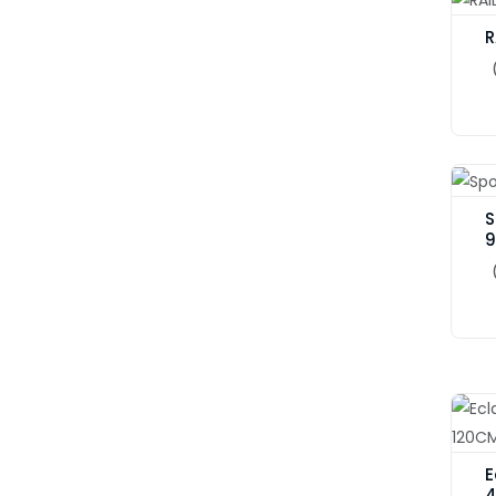
R
S
E
4