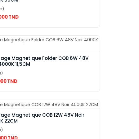
is)
.000 TND
irage Magnetique Folder COB 6W 48V
4000K 11,5CM
s)
000 TND
irage Magnetique COB 12W 48V Noir
K 22CM
s)
000 TND