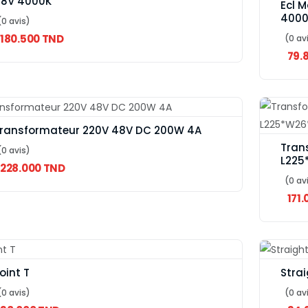
8V 4000K
Ecl 
4000
(0 avis)
180.500 TND
(0 av
79.
ransformateur 220V 48V DC 200W 4A
Tran
(0 avis)
L225
228.000 TND
(0 av
171
oint T
Strai
(0 avis)
(0 av