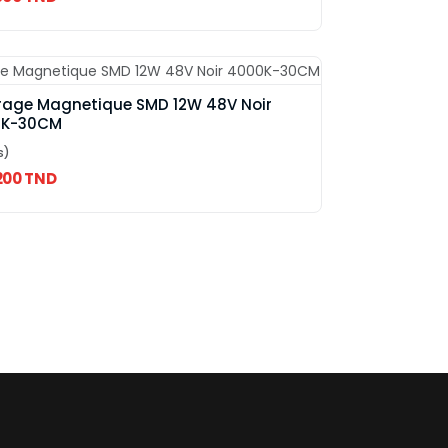
irage Magnetique SMD 12W 48V Noir
0K-30CM
s)
200 TND