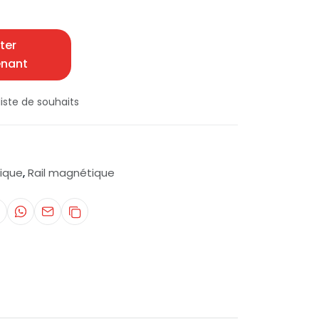
ter
enant
iste de souhaits
ique
Rail magnétique
,