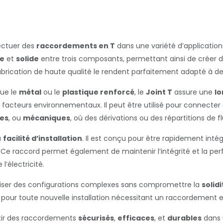
fectuer des
raccordements en T
dans une variété d’applications
le
et
solide
entre trois composants, permettant ainsi de créer d
abrication de haute qualité le rendent parfaitement adapté à d
que le
métal
ou le
plastique renforcé
, le
Joint T
assure une
lo
s facteurs environnementaux. Il peut être utilisé pour connecter
ues
, ou
mécaniques
, où des dérivations ou des répartitions de f
a
facilité d’installation
. Il est conçu pour être rapidement int
n. Ce raccord permet également de maintenir l’intégrité et la 
l’électricité.
aliser des configurations complexes sans compromettre la
solidi
u pour toute nouvelle installation nécessitant un raccordement e
tir des raccordements
sécurisés
,
efficaces
, et
durables
dans 