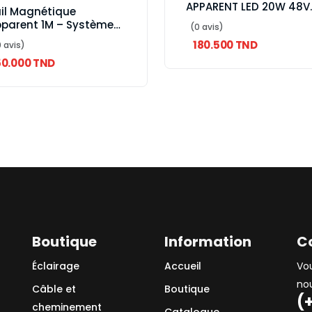
APPARENT LED 20W 48V
il Magnétique
4000K
parent 1M – Système
(0 avis)
Éclairage LED Moderne
180.500 TND
 avis)
 Modulable
50.000 TND
Boutique
Information
C
Éclairage
Accueil
Vo
no
Câble et
Boutique
(
cheminement