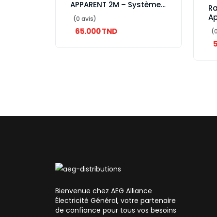
APPARENT 2M – Système
Ra
d’éclairage LED design
Ap
(0 avis)
48V
d’
65.000 TND
(0
et
Bienvenue chez AEG Alliance
Électricité Général, votre partenaire
de confiance pour tous vos besoins