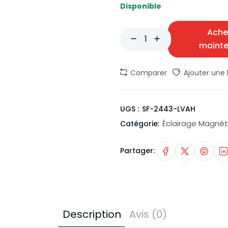
Disponible
Ache
maint
Comparer
Ajouter une l
UGS :
SF-2443-LVAH
Éclairage Magnét
Catégorie:
Partager:
Description
Avis (0)