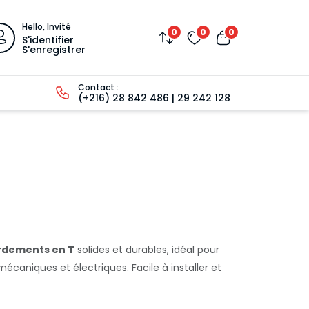
Hello, Invité
0
0
0
S'identifier
S'enregistrer
Contact :
(+216) 28 842 486 | 29 242 128
rdements en T
solides et durables, idéal pour
 mécaniques et électriques. Facile à installer et