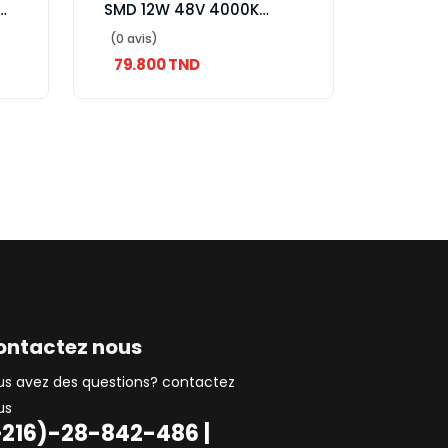
SMD 12W 48V 4000K
L230*W26*H24
(0 avis)
79.800 TND
ontactez nous
us avez des questions? contactez
us
+216)-28-842-486 |