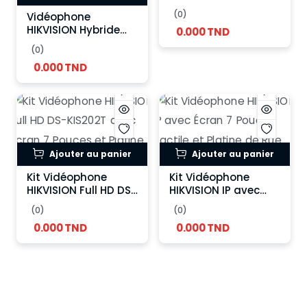
KIS204T
(0)
Vidéophone
HIKVISION Hybride
0.000 TND
Connecté avec
(0)
Écran Tactile et
0.000 TND
Contrôle d’Accès
Ajouter au panier
Ajouter au panier
Kit Vidéophone
Kit Vidéophone
HIKVISION Full HD DS-
HIKVISION IP avec
KIS202T avec Écran 7
Écran 7 Pouces
(0)
(0)
Pouces et Platine de
Tactile et Platine de
0.000 TND
0.000 TND
Rue Caméra HD
Rue Caméra HD