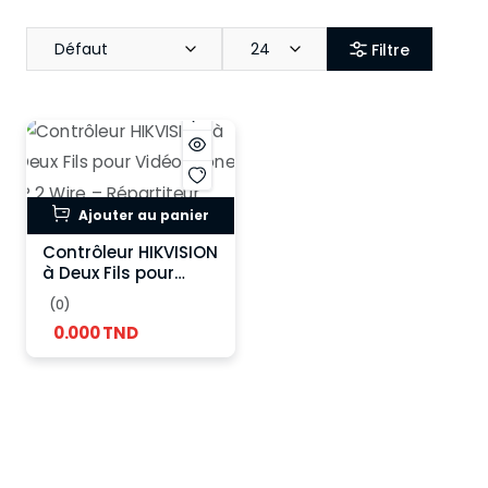
Défaut
24
Filtre
Ajouter au panier
Contrôleur HIKVISION
à Deux Fils pour
Vidéophone IP 2 Wire
(0)
– Répartiteur Vidéo
0.000 TND
Audio