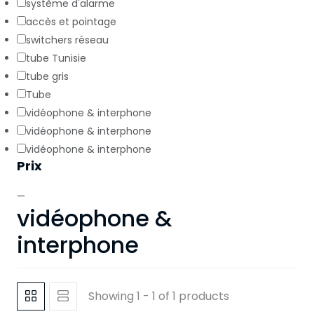
système d'alarme
accès et pointage
switchers réseau
tube Tunisie
tube gris
Tube
vidéophone & interphone
vidéophone & interphone
vidéophone & interphone
Prix
—
vidéophone &
interphone
Showing 1 - 1 of 1 products