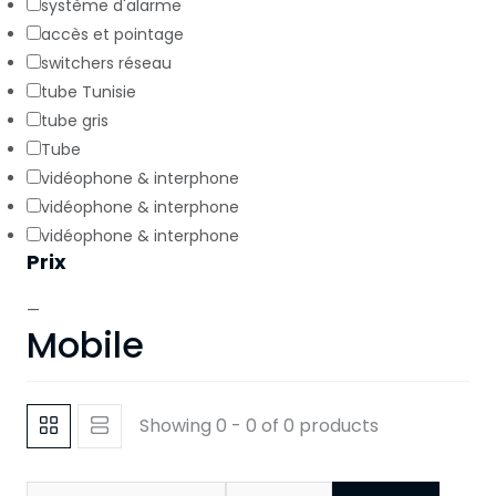
système d'alarme
accès et pointage
switchers réseau
tube Tunisie
tube gris
Tube
vidéophone & interphone
vidéophone & interphone
vidéophone & interphone
Prix
—
Mobile
Showing 0 - 0 of 0 products