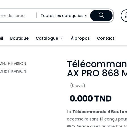
Toutes les catégories
il
Boutique
Catalogue
À propos
Contact
Télécommand
AX PRO 868 M
(0 avis)
0.000 TND
La
Télécommande 4 Boutons
accessoire sans fil conçu pou
PRO. Grâce à ses quatre bouto