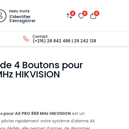
Hello, Invité
0
0
0
S'identifier
S'enregistrer
Contact :
(+216) 28 842 486 | 29 242 128
e 4 Boutons pour
Hz HIKVISION
 pour AX PRO 868 MHz HIKVISION
est un
r piloter rapidement votre système d'alarme AX
ns dédiés, elle permet d'armer, de désarmer,