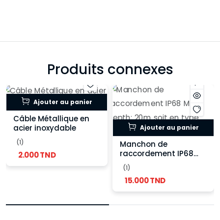
Produits connexes
Ajouter au panier
Câble Métallique en
acier inoxydable
Ajouter au panier
(1)
Manchon de
raccordement IP68
2.000 TND
Max depth: 20m soit
(1)
en type normale ou
15.000 TND
type T