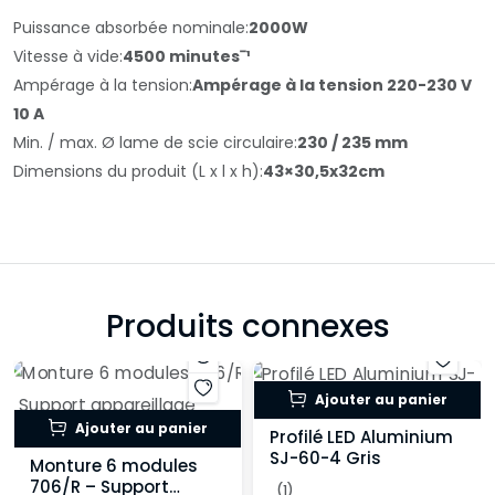
Puissance absorbée nominale:
2000W
Vitesse à vide:
4500 minutesˉ¹
Ampérage à la tension:
Ampérage à la tension 220-230 V
10 A
Min. / max. Ø lame de scie circulaire:
230 / 235 mm
Dimensions du produit (L x l x h):
43×30,5x32cm
Produits connexes
Ajouter au panier
Ajouter au panier
Profilé LED Aluminium
SJ-60-4 Gris
Monture 6 modules
706/R – Support
(1)