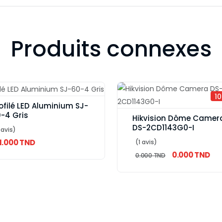
Produits connexes
1
ofilé LED Aluminium SJ-
-4 Gris
Hikvision Dôme Camer
DS-2CD1143G0-I
 avis)
1.000 TND
(1 avis)
0.000 TND
0.000 TND