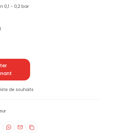
 0,1 - 0,2 bar
l
ter
enant
iste de souhaits
eur