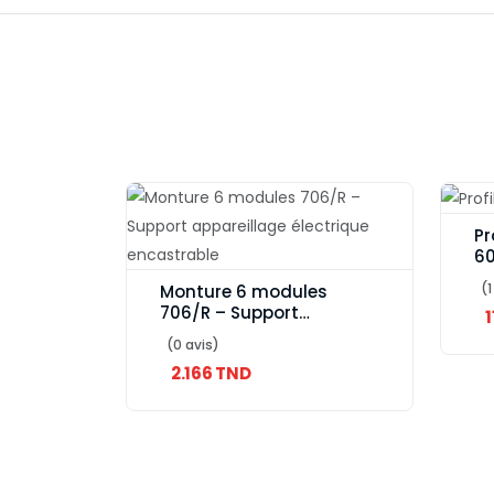
Pr
60
(1
Monture 6 modules
706/R – Support
1
appareillage électrique
(0 avis)
encastrable
2.166 TND