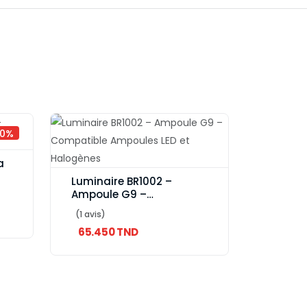
00%
a
Luminaire BR1002 –
Ampoule G9 –
Compatible Ampoules
(1 avis)
LED et Halogènes
65.450 TND