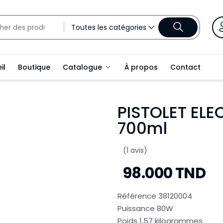
Toutes les catégories
il
Boutique
Catalogue
À propos
Contact
PISTOLET EL
700ml
(1 avis)
98.000 TND
Référence 38120004
Puissance 80W
Poids 1,57 kilogrammes