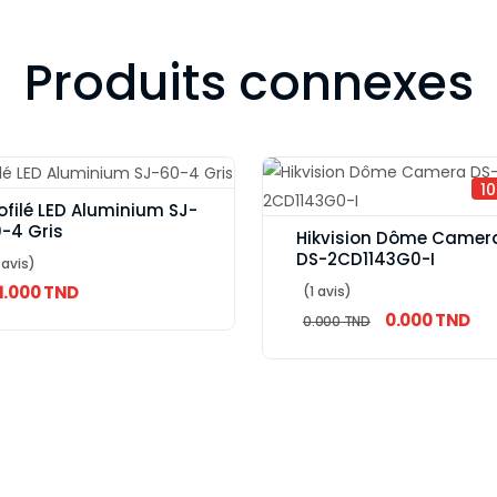
Produits connexes
1
ofilé LED Aluminium SJ-
-4 Gris
Hikvision Dôme Camer
DS-2CD1143G0-I
 avis)
1.000 TND
(1 avis)
0.000 TND
0.000 TND