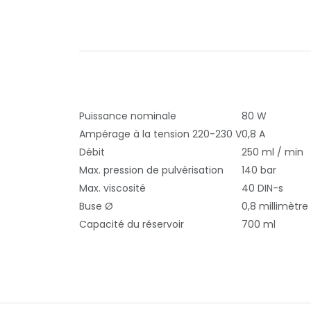
Puissance nominale
80 W
Ampérage à la tension 220-230 V
0,8 A
Débit
250 ml / min
Max. pression de pulvérisation
140 bar
Max. viscosité
40 DIN-s
Buse Ø
0,8 millimètre
Capacité du réservoir
700 ml