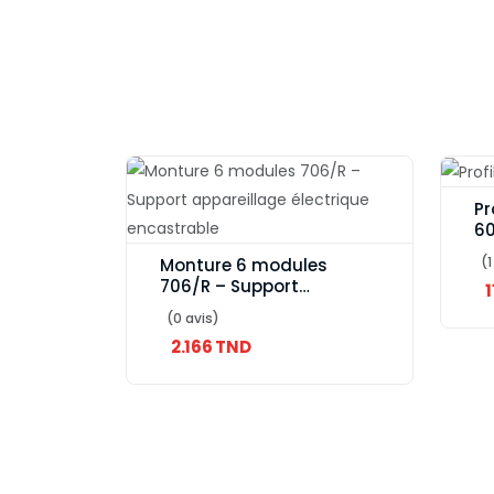
Pr
60
(1
Monture 6 modules
706/R – Support
1
appareillage électrique
(0 avis)
encastrable
2.166 TND