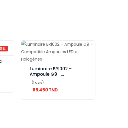
00%
a
Luminaire BR1002 –
Ampoule G9 –
Compatible Ampoules
(1 avis)
LED et Halogènes
65.450 TND