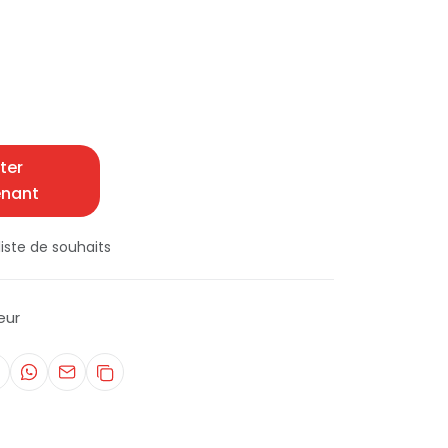
ter
enant
iste de souhaits
eur