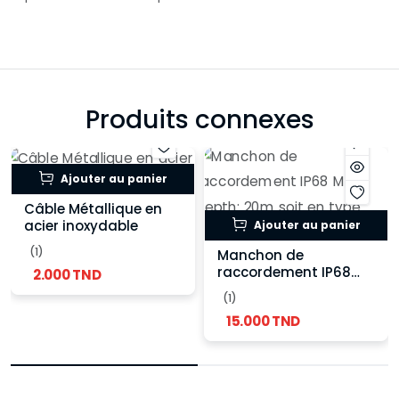
Produits connexes
Ajouter au panier
Câble Métallique en
acier inoxydable
Ajouter au panier
(1)
Manchon de
raccordement IP68
2.000 TND
Max depth: 20m soit
(1)
en type normale ou
15.000 TND
type T