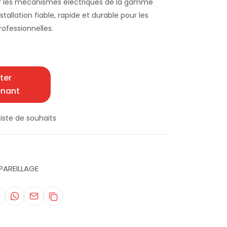
ir les mécanismes électriques de la gamme
nstallation fiable, rapide et durable pour les
professionnelles.
ter
enant
iste de souhaits
PAREILLAGE