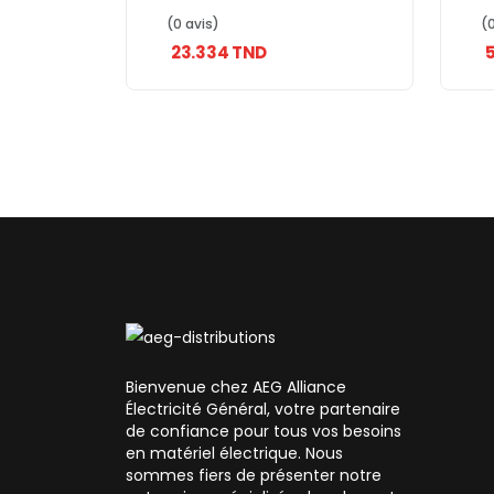
Encastrable –
So
(0 avis)
(0
Commande à 3 Positions
S
23.334 TND
Ta
Bienvenue chez AEG Alliance
Électricité Général, votre partenaire
de confiance pour tous vos besoins
en matériel électrique. Nous
sommes fiers de présenter notre