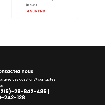
0V
Prise Électrique
(0 avis)
Encastrable 16A/250V
4.586 TND
ontactez nous
us avez des questions? contactez
us
+216)-28-842-486 |
9-242-128