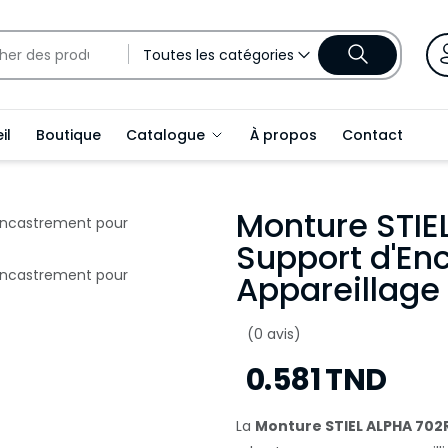
Toutes les catégories
il
Boutique
Catalogue
À propos
Contact
Monture STIE
Support d'En
Appareillage 
(0 avis)
0.581 TND
La
Monture STIEL ALPHA 702