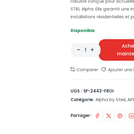
robuste conçue pour accueill
STIEL Alpha. Elle garantit une i
installations résidentielles et 
Disponible
Ache
maint
Comparer
Ajouter une l
UGS :
SF-2443-F8OI
Alpha by Stiel
AP
Catégorie:
,
Partager: