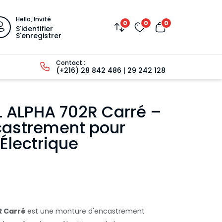
Hello, Invité
0
0
0
S'identifier
S'enregistrer
Contact :
(+216) 28 842 486 | 29 242 128
L ALPHA 702R Carré –
castrement pour
Électrique
R Carré
est une monture d'encastrement