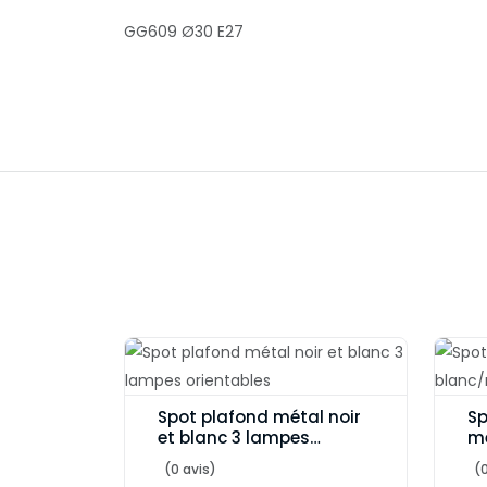
GG609 Ø30 E27
Spot plafond métal noir
Sp
et blanc 3 lampes
mé
orientables
la
(0 avis)
(0