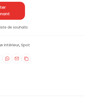
ter
enant
iste de souhaits
ge intérieur
Spot
,