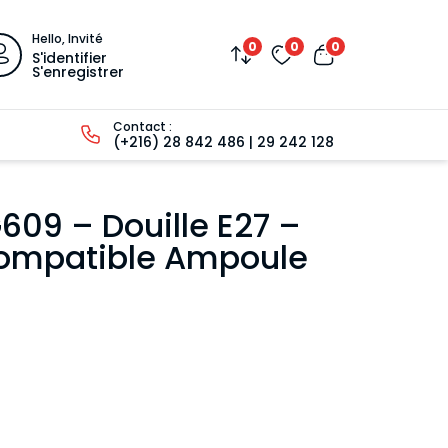
Hello, Invité
0
0
0
S'identifier
S'enregistrer
Contact :
(+216) 28 842 486 | 29 242 128
609 – Douille E27 –
mpatible Ampoule