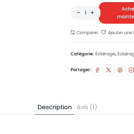
Ache
maint
Comparer
Ajouter une l
Éclairage
Éclaira
Catégorie:
,
Partager:
Description
Avis (1)