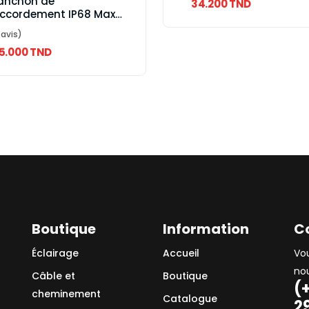
anchon de
34.200 TND
ccordement IP68 Max
pth: 20m soit en type
 avis)
rmale ou type T
15.000 TND
Boutique
Information
C
Éclairage
Accueil
Vo
no
Câble et
Boutique
(
cheminement
Catalogue
2