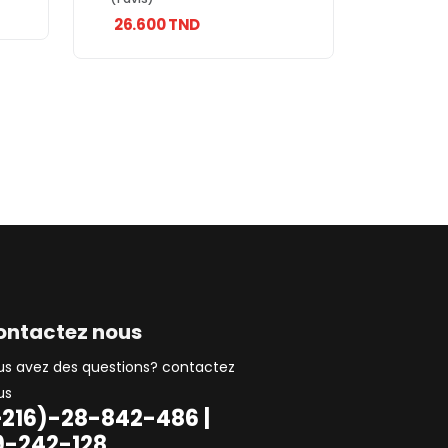
26.600 TND
ontactez nous
us avez des questions? contactez
us
+216)-28-842-486 |
9-242-128