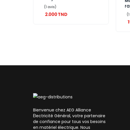
M
ra
(1 avis)
de
2.000 TND
(1
no
Bienvenue chez AEG Alliance
Électricité Général, votre partenaire
de confiance pour tous vos besoins
en matériel électrique. Nous