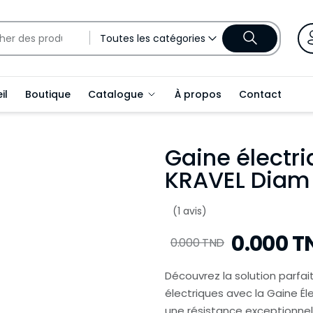
Toutes les catégories
il
Boutique
Catalogue
À propos
Contact
Gaine électr
KRAVEL Diam 
(1 avis)
0.000 T
0.000 TND
Découvrez la solution parfai
électriques avec la Gaine Él
une résistance exceptionnell