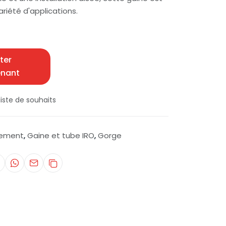
ariété d'applications.
ter
enant
iste de souhaits
nement
Gaine et tube IRO
Gorge
,
,