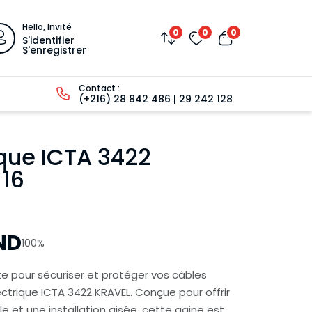
Hello, Invité
0
0
0
S'identifier
S'enregistrer
Contact :
(+216) 28 842 486 | 29 242 128
ique ICTA 3422
16
ND
100%
te pour sécuriser et protéger vos câbles
ectrique ICTA 3422 KRAVEL. Conçue pour offrir
e et une installation aisée, cette gaine est