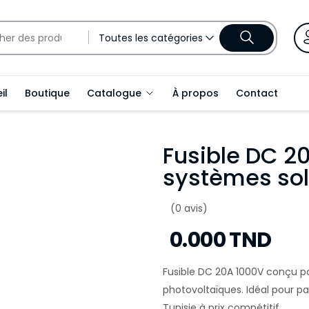
Toutes les catégories
il
Boutique
Catalogue
À propos
Contact
Fusible DC 2
systèmes sol
(0 avis)
0.000 TND
Fusible DC 20A 1000V conçu pou
photovoltaïques. Idéal pour p
Tunisie à prix compétitif.