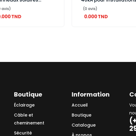
otovoltaïques
solaires
 avis)
(0 avis)
0.000 TND
0.000 TND
Boutique
Information
C
Éclairage
Accueil
Vo
no
Câble et
Boutique
(
cheminement
Catalogue
2
Sécurité
À propos