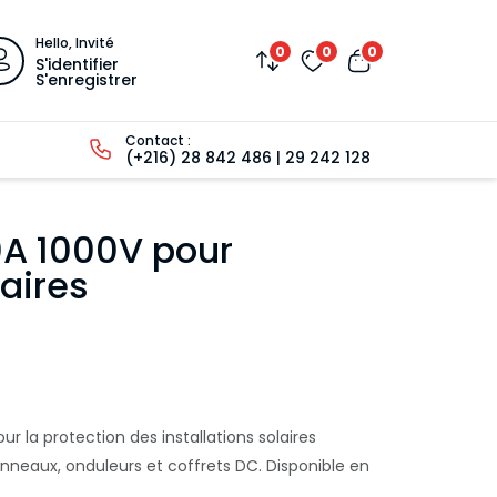
Hello, Invité
0
0
0
S'identifier
S'enregistrer
Contact :
(+216) 28 842 486 | 29 242 128
0A 1000V pour
aires
r la protection des installations solaires
anneaux, onduleurs et coffrets DC. Disponible en