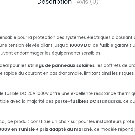
Description
Avis (0)
nsable pour la protection des systèmes électriques à courant cont
ne tension élevée allant jusqu’à
1000V DC
, ce fusible garantit
s pouvant endommager les équipements sensibles.
 idéal pour les
strings de panneaux solaires
, les coffrets de p
 rapide du courant en cas d’anomalie, limitant ainsi les risques
, le fusible DC 20A 1000V offre une excellente résistance therm
tible avec la majorité des
porte-fusibles DC standards
, ce qu
 ce produit constitue un choix sûr pour les installateurs profess
1000V en Tunisie + prix adapté au marché
, ce modèle répond 