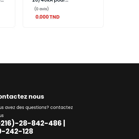
installations électriques
(0 avis)
0.000 TND
ontactez nous
us avez des questions? contactez
us
+216)-28-842-486 |
9-242-128