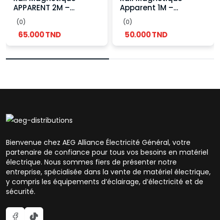
APPARENT 2M –
Apparent 1M –
Système d’éclairage
Système d’Éclairage
(0)
(0)
LED design 48V
LED Moderne et
65.000 TND
50.000 TND
Modulable
Bienvenue chez AEG Alliance Électricité Général, votre
partenaire de confiance pour tous vos besoins en matériel
électrique. Nous sommes fiers de présenter notre
entreprise, spécialisée dans la vente de matériel électrique,
y compris les équipements d’éclairage, d’électricité et de
sécurité.