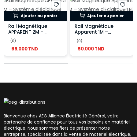
Ajouter au panier
Ajouter au panier
Rail Magnétique
Rail Magnétique
APPARENT 2M –
Apparent 1M –
Système d’éclairage
Système d’Éclairage
(0)
(0)
LED design 48V
LED Moderne et
65.000 TND
50.000 TND
Modulable
Bienvenue chez AEG Alliance Électricité Général, votre
partenaire de confiance pour tous vos besoins en matériel
électrique. Nous sommes fiers de présenter notre
entreprise, spécialisée dans la vente de matériel électrique,