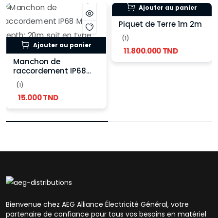
Ajouter au panier
Piquet de Terre 1m 2m
(1)
Ajouter au panier
11.800.000 TND
Manchon de
raccordement IP68
Max depth: 20m soit
(1)
en type normale ou
15.000 TND
type T
Bienvenue chez AEG Alliance Électricité Général, votre
partenaire de confiance pour tous vos besoins en matériel