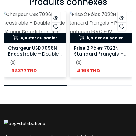
Produits connexes
Ajouter au panier
Ajouter au panier
Chargeur USB 7096N
Prise 2 Pôles 7022N
Encastrable – Double
Standard Français –
Sortie 2.1A pour
Prise Électrique
(0)
(0)
Smartphones et
16A/250V Encastrable
52.377 TND
4.163 TND
Tablettes