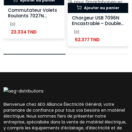
Ajouter au panier
Ajouter au panier
Commutateur Volets
Roulants 7027N
Chargeur USB 7096N
Encastrable –
Encastrable – Double
(0)
Commande à 3
Sortie 2.1A pour
23.334 TND
Positions
(0)
Smartphones et
52.377 TND
Tablettes
Bienvenue chez AEG Alliance Électricité Général, votre
partenaire de confiance pour tous vos besoins en matériel
électrique. Nous sommes fiers de présenter notre
entreprise, spécialisée dans la vente de matériel électrique,
y compris les équipements d’éclairage, d’électricité et de