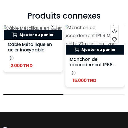
Produits connexes
Ajouter au panier
Câble Métallique en
acier inoxydable
Ajouter au panier
(1)
Manchon de
raccordement IP68
2.000 TND
Max depth: 20m soit
(1)
en type normale ou
15.000 TND
type T