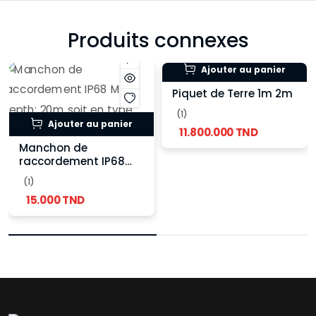
Produits connexes
Ajouter au panier
Piquet de Terre 1m 2m
(1)
Ajouter au panier
11.800.000 TND
Manchon de
raccordement IP68
Max depth: 20m soit
(1)
en type normale ou
15.000 TND
type T