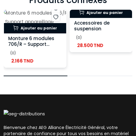
Produits connexes
Ajouter au panier
Accessoires de
Ajouter au panier
suspension
(0)
Monture 6 modules
706/R – Support
28.500 TND
appareillage
(0)
électrique encastrable
2.166 TND
Bienvenue chez AEG Alliance Électricité Général, votre
partenaire de confiance pour tous vos besoins en matériel