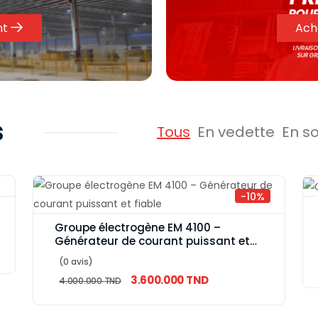
nt
Ach
s
Tous
En vedette
En s
-10%
Groupe électrogène EM 4100 –
Générateur de courant puissant et
fiable
(0 avis)
3.600.000 TND
4.000.000 TND