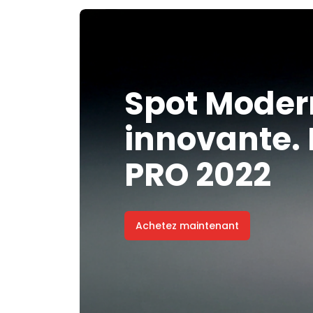
Spot Moder
Spot Moder
Spot Moder
innovante. 
innovante. 
innovante. 
PRO 2022
PRO 2022
PRO 2022
Achetez maintenant
Achetez maintenant
Achetez maintenant