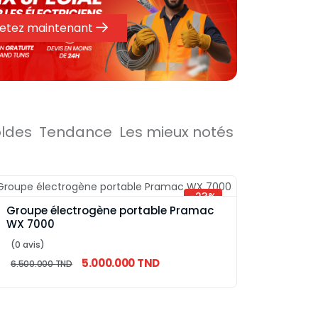
etez maintenant
oldes
Tendance
Les mieux notés
-23%
Groupe électrogène portable Pramac
WX 7000
(0 avis)
5.000.000 TND
6.500.000 TND